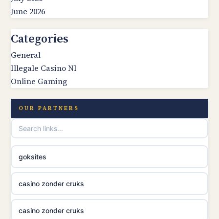
June 2026
Categories
General
Illegale Casino Nl
Online Gaming
OUR PARTNERS
goksites
casino zonder cruks
casino zonder cruks