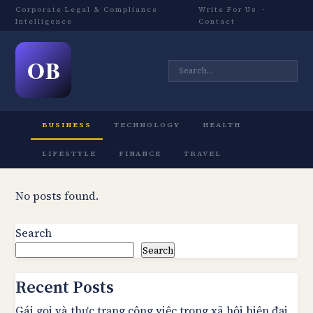
Corporate Legal & Compliance
Write For Us
·
Intelligence
Contact
BUSINESS
TECHNOLOGY
HEALTH
LIFESTYLE
FINANCE
TRAVEL
No posts found.
Search
Search
Recent Posts
Gái gọi và thực trạng công việc trong xã hội hiện đại