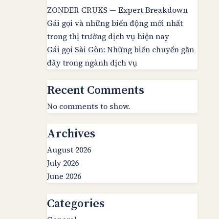
ZONDER CRUKS — Expert Breakdown
Gái gọi và những biến động mới nhất
trong thị trường dịch vụ hiện nay
Gái gọi Sài Gòn: Những biến chuyển gần
đây trong ngành dịch vụ
Recent Comments
No comments to show.
Archives
August 2026
July 2026
June 2026
Categories