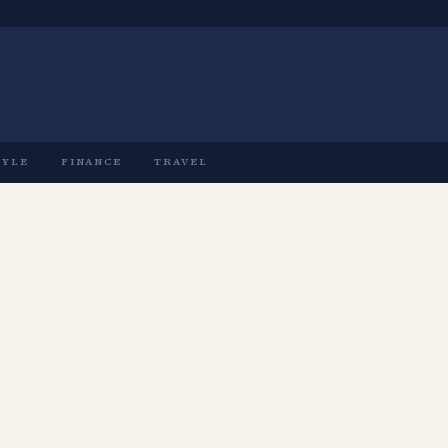
TYLE
FINANCE
TRAVEL