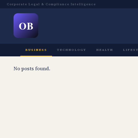
Corporate Legal & Compliance Intelligence
BUSINESS
TECHNOLOGY
HEALTH
LIFES
No posts found.